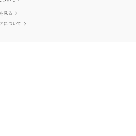
ダイヤモンドはひとつとしてありません」創始者ハリー・
を見る
ストンはそう語りました。ハリー・ウィンストンによって
れた最高品質のダイヤモンド及びジェムストーンは、ひと
アについて
つが唯一無二の個性を有する天然の素材であるため、同製
おいてカラットおよび石数、クオリティ等が僅かに異なる
あります。ご不明な点は、クライアントインフォメーショ
お問合せ下さい。