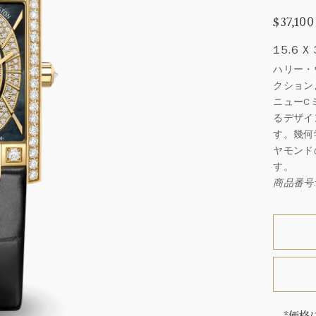
$37,100
15.6 X
ハリー・
クション
ニューC
るデザイ
す。幾何
ヤモンド
す。
商品番号: 
*価格