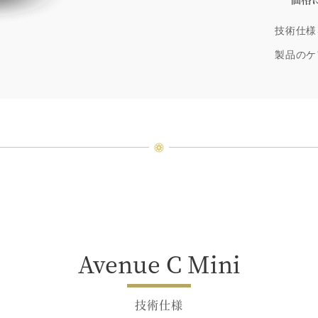
「同じ
技術仕様
ウィン
厳選さ
製品のケ
つひと
品間に
場合が
ンまで
Avenue C Mini
技術仕様