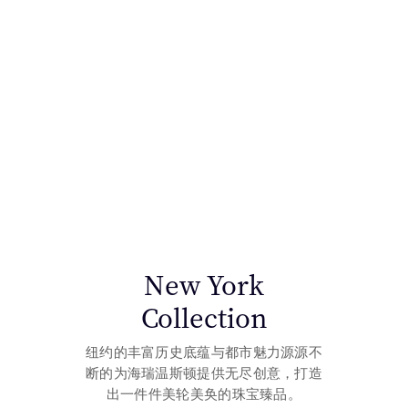
海瑞温斯顿高级珠宝作品
在品牌第五大道旗舰店内，海瑞温斯顿臻选宝石与钻石珠宝如艺术品般
New York
Collection
纽约的丰富历史底蕴与都市魅力源源不
断的为海瑞温斯顿提供无尽创意，打造
出一件件美轮美奂的珠宝臻品。