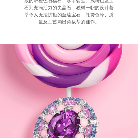
致的浓橙色石榴石、珍罕碧玺、浅粉色蓝宝
石到充满活力的尖晶石，独树一帜的设计荟
萃令人无法抗拒的至臻宝石，礼赞色泽、质
量及工艺均出类拔萃的佳作。