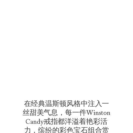
Winston Candy珠宝系列
珊瑚粉色背景中央呈现Winston Candy锰铝榴石戒指特写。
在经典温斯顿风格中注入一
丝甜美气息，每一件Winston
Candy戒指都洋溢着艳彩活
力，缤纷的彩色宝石组合赏