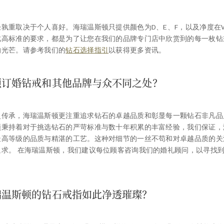
孰重取决于个人喜好。海瑞温斯顿只提供颜色为D、E、F，以及净度在V
此高标准的要求，都是为了让您在我们的品牌专门店中欣赏到的每一枚钻
的光芒。请参考我们的
钻石选择指引
以获得更多资讯。
顿订婚钻戒和其他品牌与众不同之处？
史传承，海瑞温斯顿更注重追求钻石的卓越品质和彰显每一颗钻石非凡品
顿秉持着对于挑选钻石的严苛标准与数十年积累的丰富经验，我们保证，
最高等级的品质与精湛的工艺。这种对细节的一丝不苟和对卓越品质的关
追求。 在海瑞温斯顿，我们建议每位顾客咨询我们的婚礼顾问，以寻找
瑞温斯顿的钻石戒指如此净透璀璨？