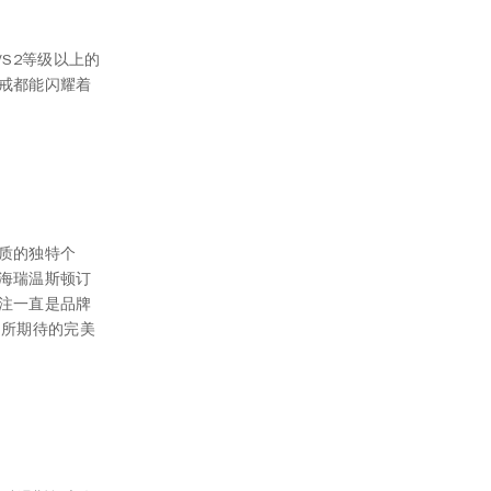
S2等级以上的
戒都能闪耀着
质的独特个
海瑞温斯顿订
注一直是品牌
到所期待的完美