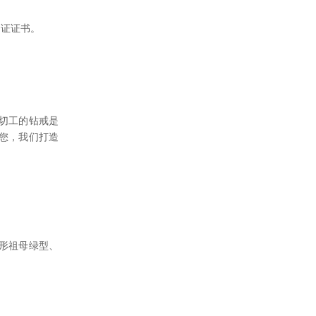
石认证证书。
切工的钻戒是
您，我们打造
形祖母绿型、