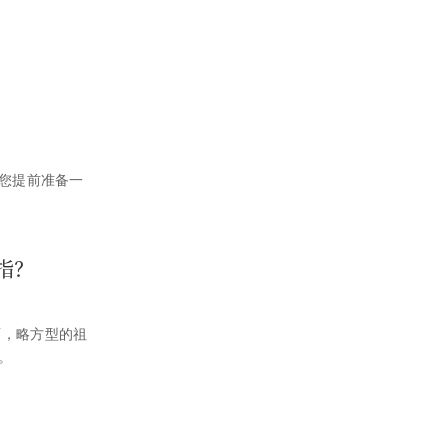
您提前准备一
指？
面，略方型的祖
。