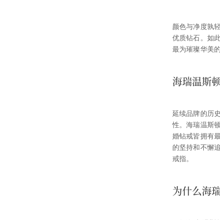
颜色与净度孰轻
优质钻石。如
最为璀璨华美
海瑞温斯
延续品牌的历
性。海瑞温斯
婚钻戒皆拥有
的坚持和不懈
戒指。
为什么海