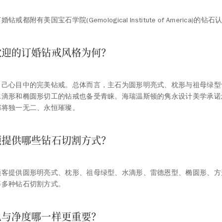
戒都附有美国宝石学院(Gemological Institute of America)的钻
欢迎的订婚钻戒风格为何？
自己心目中的完美钻戒。总体而言，主石为圆形明亮式、枕形与祖母绿型
水滴形和椭圆形切工的钻戒也备受青睐。海瑞温斯顿的隽永设计美学承诺
都将独一无二、永恒璀璨。
顿提供哪些钻石切割方式？
顾客提供圆形明亮式、枕形、祖母绿型、水滴形、雷德恩型、椭圆形、方
等多种钻石切割方式。
色与净度哪一样更重要？