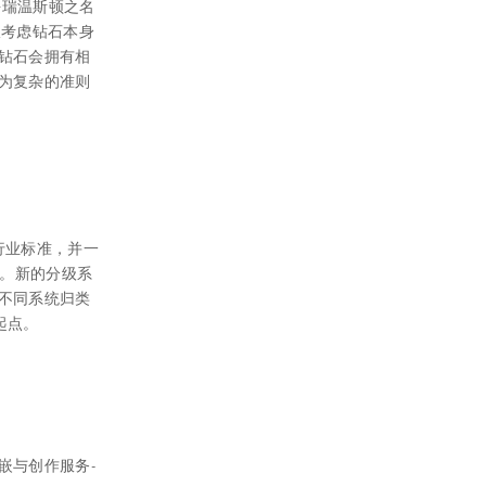
海瑞温斯顿之名
仅考虑钻石本身
钻石会拥有相
为复杂的准则
订立了行业标准，并一
级。新的分级系
不同系统归类
起点。
嵌与创作服务-