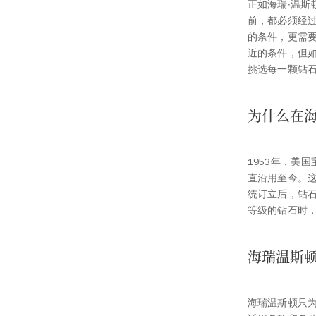
正如海瑞∙温斯
前，都必须经
的条件，更需
近的条件，但
挑选每一颗钻
为什么在海
1953年，美国宝
直沿用至今。这
统订立后，钻
等级的钻石时
海瑞温斯
海瑞温斯顿只