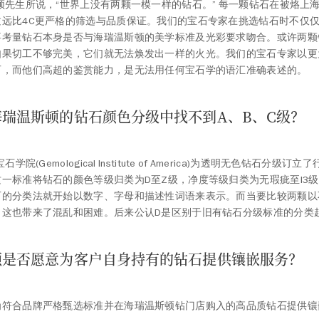
顿先生所说，“世界上没有两颗一模一样的钻石。” 每一颗钻石在被烙上
过远比4C更严格的筛选与品质保证。我们的宝石专家在挑选钻石时不仅
要考量钻石本身是否与海瑞温斯顿的美学标准及光彩要求吻合。或许两颗
如果切工不够完美，它们就无法焕发出一样的火光。我们的宝石专家以更
石，而他们高超的鉴赏能力，是无法用任何宝石学的语汇准确表述的。
瑞温斯顿的钻石颜色分级中找不到A、B、C级？
石学院(Gemological Institute of America)为透明无色钻石分级
一标准将钻石的颜色等级归类为D至Z级，净度等级归类为无瑕疵至I3
石的分类法就开始以数字、字母和描述性词语来表示。而当要比较两颗以
，这也带来了混乱和困难。后来公认D是区别于旧有钻石分级标准的分类
顿是否愿意为客户自身持有的钻石提供镶嵌服务？
为符合品牌严格甄选标准并在海瑞温斯顿钻门店购入的高品质钻石提供镶