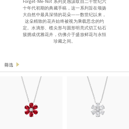
Forget-Me-Not 系列灵感汲取自二十世纪六
十年代初期的典藏手稿，这一系列旨在颂扬
大自然中最具深情的花朵——数世纪以来，
这朵精致的花卉始终被视为乘载思念的约
定。水滴形、榄尖形与圆形明亮式切工钻石
簇拥成优雅花卉，仿佛介于盛放鲜花与永恒
珍藏之间。
筛选
产品