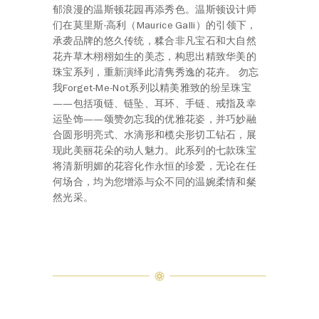
郁浪漫的温斯顿花园再添秀色。温斯顿设计师
们在莫里斯·高利（Maurice Galli）的引领下，
承袭品牌的悠久传统，糅合非凡宝石和大自然
花卉草木栩栩如生的美态，构思出精致华美的
珠宝系列，重新演绎此清隽秀逸的花卉。 勿忘
我Forget-Me-Not系列以精美雅致的纷呈珠宝
——包括项链、链坠、耳环、手链、戒指及幸
运坠饰——颂赞勿忘我的优雅花姿，并巧妙融
合圆形明亮式、水滴形和榄尖形切工钻石，展
现此美丽花朵的动人魅力。此系列的七款珠宝
将清新明媚的花容化作永恒的珍爱，无论在任
何场合，均为您增添与众不同的温婉柔情和粲
然光采。