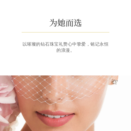
为她而选
以璀璨的钻石珠宝礼赞心中挚爱，铭记永恒
的浪漫。