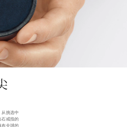
尖
。从挑选中
钻石戒指的
遍布全球的