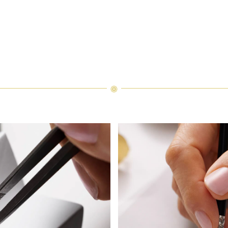
铂金底座的祖母绿型切工订婚钻戒，下方叠戴一枚钻石戒指。特写