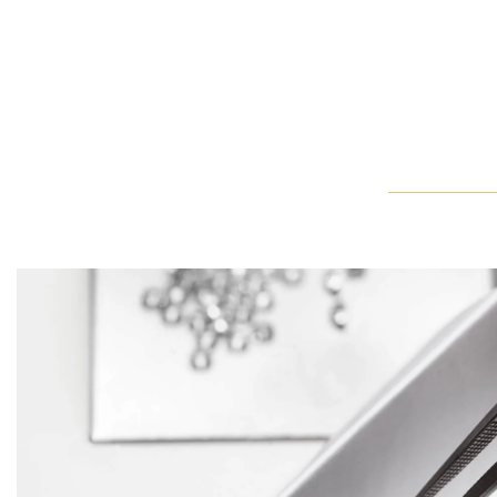
身手相传
视频以特写镜头拉开序幕，一位肤色白皙的女模特佩戴一枚镶嵌于