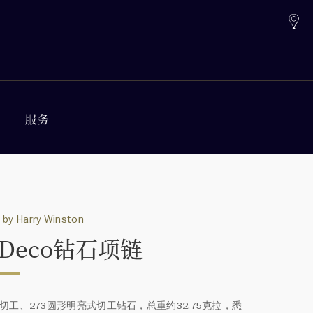
服务
 by Harry Winston
t Deco钻石项链
形切工、273圆形明亮式切工钻石，总重约32.75克拉，悉