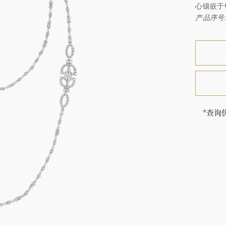
心镶嵌于
产品序号: 
*查询
海瑞∙
顿的每
特镶嵌
客户服