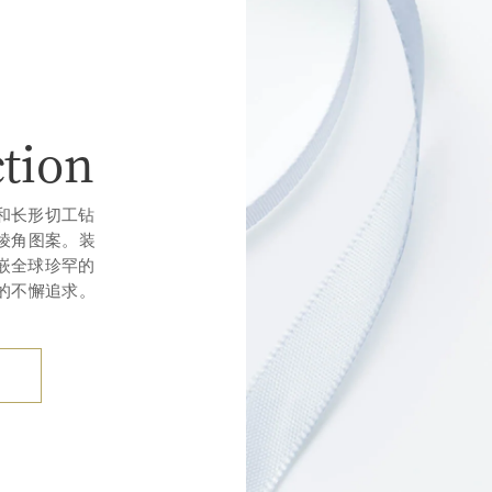
ction
式和长形切工钻
棱角图案。装
镶嵌全球珍罕的
的不懈追求。