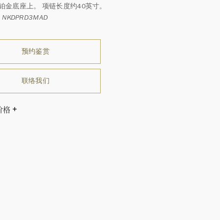
铂金底座上。 项链长度约40英寸。
NKDPRD3MAD
预约鉴赏
联络我们
价格
温斯顿先生曾经说过：“世间没有两颗相同的钻石。” 海瑞温斯
一件高级珠宝作品也是如此：每个宝石皆与众不同而采用独
方式，重量和宝石的等级亦不尽相同。如有疑问，敬请咨询
务。