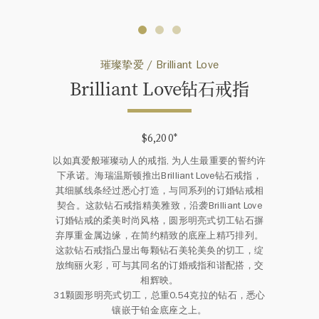
璀璨挚爱 / Brilliant Love
Brilliant Love钻石戒指
$6,200
*
以如真爱般璀璨动人的戒指, 为人生最重要的誓约许
下承诺。海瑞温斯顿推出Brilliant Love钻石戒指，
其细腻线条经过悉心打造，与同系列的订婚钻戒相
契合。这款钻石戒指精美雅致，沿袭Brilliant Love
订婚钻戒的柔美时尚风格，圆形明亮式切工钻石摒
弃厚重金属边缘，在简约精致的底座上精巧排列。
这款钻石戒指凸显出每颗钻石美轮美奂的切工，绽
放绚丽火彩，可与其同名的订婚戒指和谐配搭，交
相辉映。
31颗圆形明亮式切工，总重0.54克拉的钻石，悉心
镶嵌于铂金底座之上。