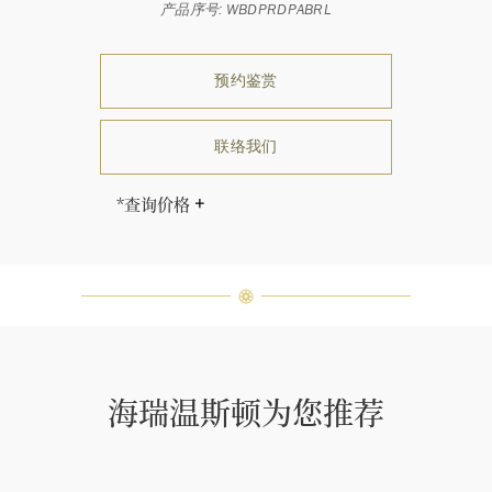
产品序号: WBDPRDPABRL
预约鉴赏
联络我们
*查询价格
售价因尺寸而相应调整。
海瑞∙温斯顿先生曾经说过：“世间没
有两颗相同的钻石。” 海瑞温斯顿的
每一件高级珠宝作品也是如此：每个
宝石皆与众不同而采用独特镶嵌方
式，重量和宝石的等级亦不尽相同。
如有疑问，敬请咨询客户服务。
海瑞温斯顿为您推荐