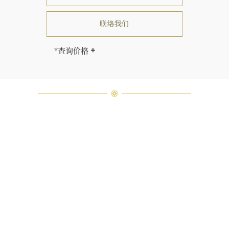
联络我们
*查询价格
海瑞∙温斯顿先生曾经说过：“世间没
有两颗相同的钻石。” 海瑞温斯顿的
每一件高级珠宝作品也是如此：每个
宝石皆与众不同而采用独特镶嵌方
式，重量和宝石的等级亦不尽相同。
如有疑问，敬请咨询客户服务。