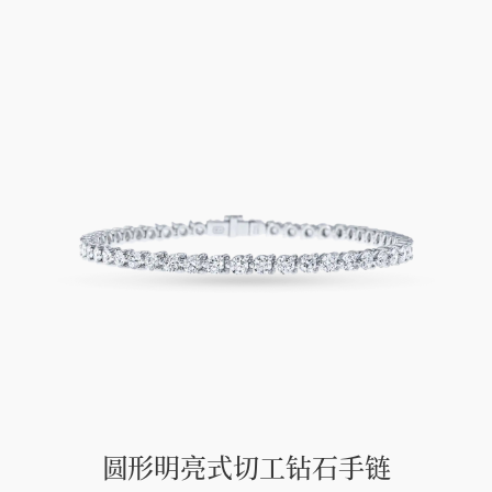
圆形明亮式切工钻石手链