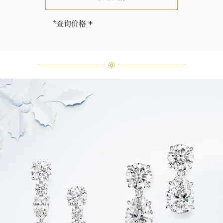
*查询价格
海瑞∙温斯顿先生曾经说过：“世间没
有两颗相同的钻石。” 海瑞温斯顿的
每一件高级珠宝作品也是如此：每个
宝石皆与众不同而采用独特镶嵌方
式，重量和宝石的等级亦不尽相同。
如有疑问，敬请咨询客户服务。