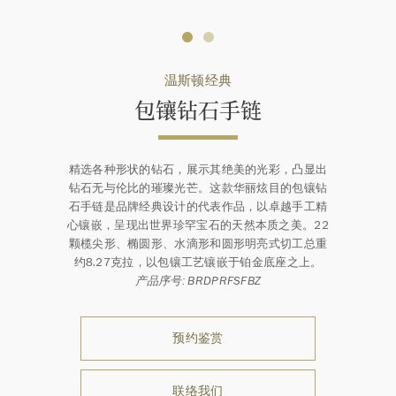
温斯顿经典
包镶钻石手链
精选各种形状的钻石，展示其绝美的光彩，凸显出
钻石无与伦比的璀璨光芒。这款华丽炫目的包镶钻
石手链是品牌经典设计的代表作品，以卓越手工精
心镶嵌，呈现出世界珍罕宝石的天然本质之美。22
颗榄尖形、椭圆形、水滴形和圆形明亮式切工总重
约8.27克拉，以包镶工艺镶嵌于铂金底座之上。
产品序号: BRDPRFSFBZ
预约鉴赏
联络我们