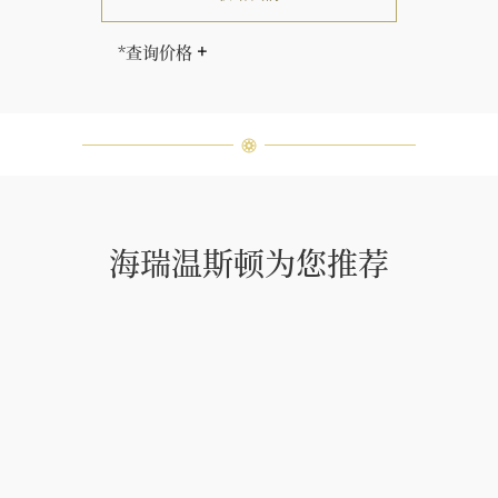
*查询价格
海瑞∙温斯顿先生曾经说过：“世间没
有两颗相同的钻石。” 海瑞温斯顿的
每一件高级珠宝作品也是如此：每个
宝石皆与众不同而采用独特镶嵌方
式，重量和宝石的等级亦不尽相同。
如有疑问，敬请咨询客户服务。
海瑞温斯顿为您推荐