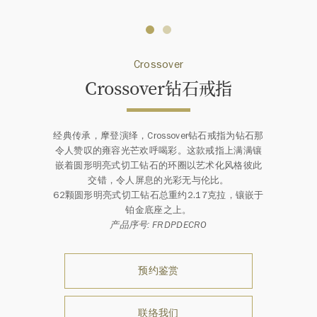
Crossover
Crossover钻石戒指
经典传承，摩登演绎，Crossover钻石戒指为钻石那
令人赞叹的雍容光芒欢呼喝彩。这款戒指上满满镶
嵌着圆形明亮式切工钻石的环圈以艺术化风格彼此
交错，令人屏息的光彩无与伦比。
62颗圆形明亮式切工钻石总重约2.17克拉，镶嵌于
铂金底座之上。
产品序号: FRDPDECRO
预约鉴赏
联络我们