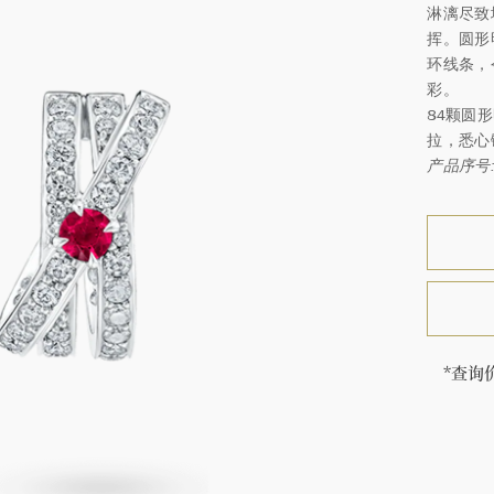
淋漓尽致
挥。圆形
环线条，
彩。
84颗圆形
拉，悉心
产品序号: 
*查询
海瑞∙
顿的每
特镶嵌
客户服