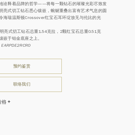
地诠释着品牌的哲学——将每一颗钻石的璀璨光彩尽致发
明亮式切工钻石悉心镶嵌，蜿蜒重叠出富有艺术气息的圆
令海瑞温斯顿Crossover红宝石耳环绽放无与伦比的光
明亮式切工钻石总重1.54克拉，2颗红宝石总重0.51克
镶嵌于铂金底座之上。
EARPDE2RCRO
预约鉴赏
联络我们
价格
温斯顿先生曾经说过：“世间没有两颗相同的钻石。” 海瑞温斯
一件高级珠宝作品也是如此：每个宝石皆与众不同而采用独
方式，重量和宝石的等级亦不尽相同。如有疑问，敬请咨询
务。