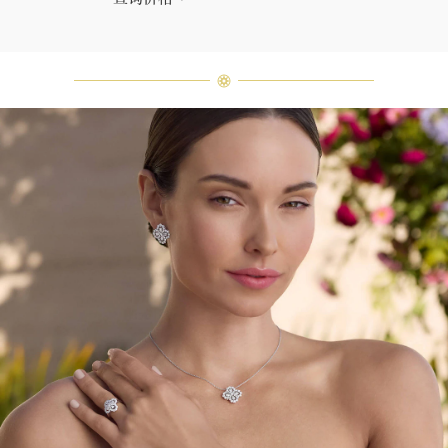
海瑞∙温斯顿先生曾经说过：“世间没
有两颗相同的钻石。” 海瑞温斯顿的
每一件高级珠宝作品也是如此：每个
宝石皆与众不同而采用独特镶嵌方
式，重量和宝石的等级亦不尽相同。
如有疑问，敬请咨询客户服务。