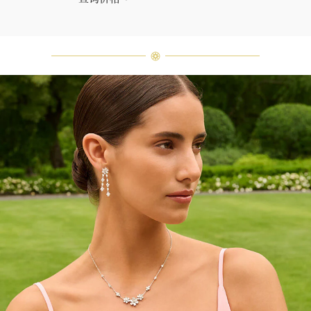
海瑞∙温斯顿先生曾经说过：“世间没
有两颗相同的钻石。” 海瑞温斯顿的
每一件高级珠宝作品也是如此：每个
宝石皆与众不同而采用独特镶嵌方
式，重量和宝石的等级亦不尽相同。
如有疑问，敬请咨询客户服务。