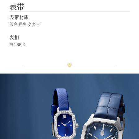
表带
表带材质
蓝色鳄鱼皮表带
表扣
白18K金