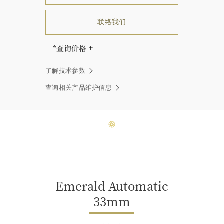
联络我们
*查询价格
海瑞∙温斯顿先生曾经说过：“世间没
了解技术参数
有两颗相同的钻石。” 海瑞温斯顿的
每一件高级珠宝作品也是如此：每个
查询相关产品维护信息
宝石皆与众不同而采用独特镶嵌方
式，重量和宝石的等级亦不尽相同。
如有疑问，敬请咨询客户服务。
Emerald Automatic
33mm