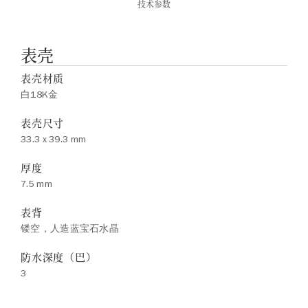
技术参数
表壳
表壳材质
白18K金
表壳尺寸
33.3 x 39.3 mm
厚度
7.5 mm
表背
镂空，人造蓝宝石水晶
防水深度（巴）
3