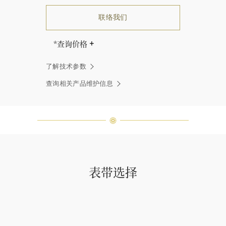
联络我们
*查询价格
海瑞∙温斯顿先生曾经说过：“世间没
了解技术参数
有两颗相同的钻石。” 海瑞温斯顿的
每一件高级珠宝作品也是如此：每个
查询相关产品维护信息
宝石皆与众不同而采用独特镶嵌方
式，重量和宝石的等级亦不尽相同。
如有疑问，敬请咨询客户服务。
表带选择