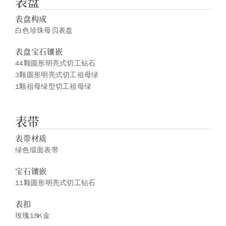
表盘
表盘构成
白色珍珠母贝表盘
表盘宝石镶嵌
44颗圆形明亮式切工钻石
3颗圆形明亮式切工祖母绿
1颗祖母绿型切工祖母绿
表带
表带材质
绿色缎面表带
宝石镶嵌
11颗圆形明亮式切工钻石
表扣
玫瑰18K金