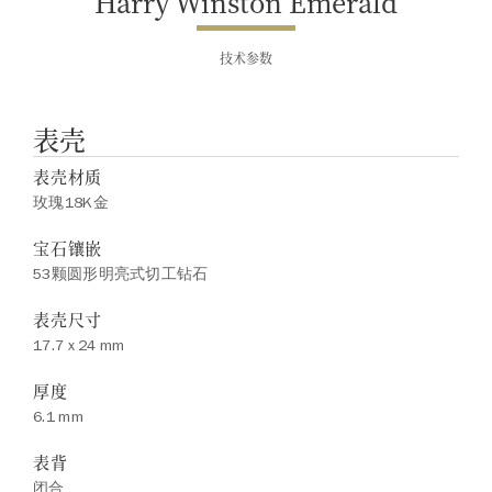
Harry Winston Emerald
技术参数
表壳
表壳材质
玫瑰18K金
宝石镶嵌
53颗圆形明亮式切工钻石
表壳尺寸
17.7 x 24 mm
厚度
6.1 mm
表背
闭合