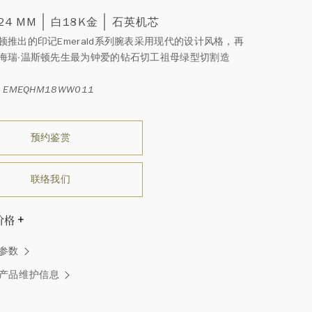
 24 MM
白18K金
石英机芯
顿推出的印记Emerald系列腕表采用现代的设计风格，再
海瑞∙温斯顿先生最为钟爱的钻石切工祖母绿型切割造
 EMEQHM18WW011
预约鉴赏
联络我们
价格
据表带长度会有调整。
参数
温斯顿先生曾经说过：“世间没有两颗相同的钻石。” 海瑞温斯
一件高级珠宝作品也是如此：每个宝石皆与众不同而采用独
产品维护信息
方式，重量和宝石的等级亦不尽相同。如有疑问，敬请咨询
务。