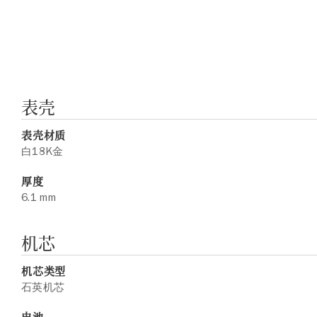
表壳
表壳材质
白18K金
厚度
6.1 mm
机芯
机芯类型
石英机芯
电池