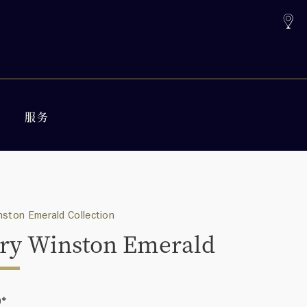
服务
nston Emerald Collection
ry Winston Emerald
0
*