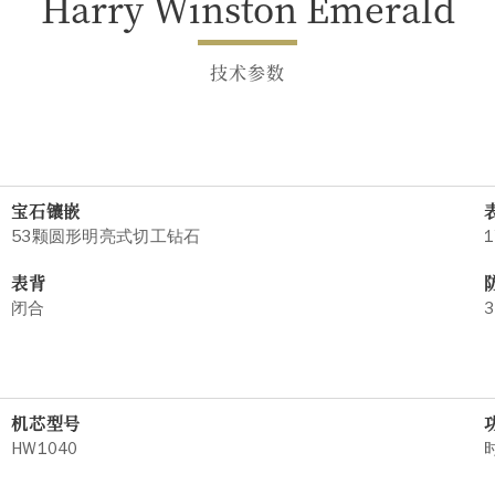
Harry Winston Emerald
技术参数
宝石镶嵌
53颗圆形明亮式切工钻石
1
表背
闭合
3
机芯型号
HW1040