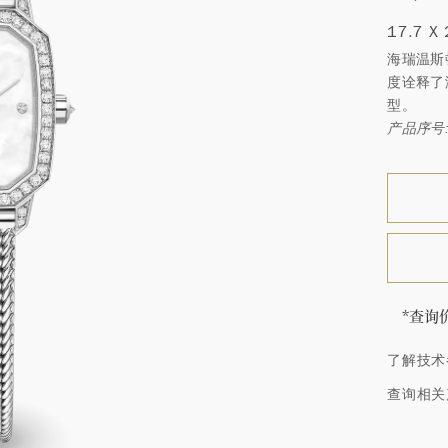
17.7 X
海瑞温斯
度诠释了
型。
产品序号:
*查询
价格依
了解技术
海瑞∙
顿的每
查询相关
特镶嵌
客户服