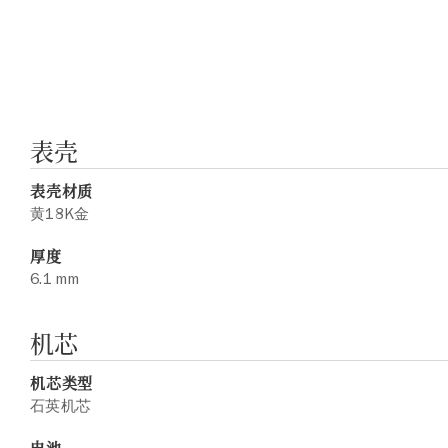
表壳
表壳材质
黄18K金
厚度
6.1 mm
机芯
机芯类型
石英机芯
电池