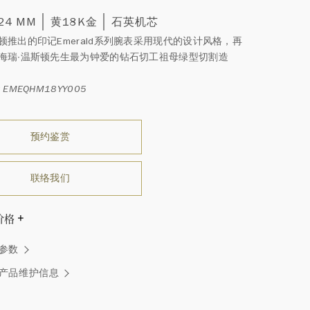
 24 MM
黄18K金
石英机芯
顿推出的印记Emerald系列腕表采用现代的设计风格，再
海瑞∙温斯顿先生最为钟爱的钻石切工祖母绿型切割造
EMEQHM18YY005
预约鉴赏
联络我们
价格
温斯顿先生曾经说过：“世间没有两颗相同的钻石。” 海瑞温斯
参数
一件高级珠宝作品也是如此：每个宝石皆与众不同而采用独
方式，重量和宝石的等级亦不尽相同。如有疑问，敬请咨询
产品维护信息
务。