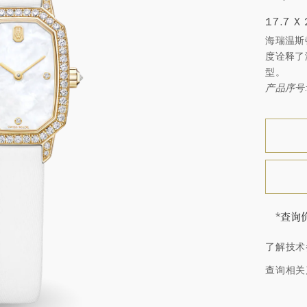
17.7 X
海瑞温斯
度诠释了
型。
产品序号: 
*查询
海瑞∙
了解技术
顿的每
特镶嵌
查询相关
客户服