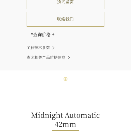
预约鉴赏
联络我们
*查询价格
海瑞∙温斯顿先生曾经说过：“世间没
了解技术参数
有两颗相同的钻石。” 海瑞温斯顿的
每一件高级珠宝作品也是如此：每个
查询相关产品维护信息
宝石皆与众不同而采用独特镶嵌方
式，重量和宝石的等级亦不尽相同。
如有疑问，敬请咨询客户服务。
Midnight Automatic
42mm