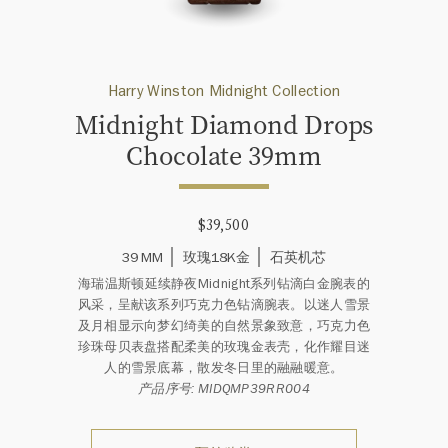
Harry Winston Midnight Collection
Midnight Diamond Drops
Chocolate 39mm
$39,500
39 MM
玫瑰18K金
石英机芯
海瑞温斯顿延续静夜Midnight系列钻滴白金腕表的
风采，呈献该系列巧克力色钻滴腕表。以迷人雪景
及月相显示向梦幻绮美的自然景象致意，巧克力色
珍珠母贝表盘搭配柔美的玫瑰金表壳，化作耀目迷
人的雪景底幕，散发冬日里的融融暖意。
产品序号: MIDQMP39RR004