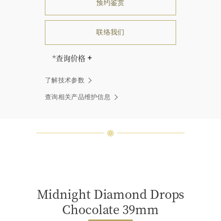
预约鉴赏
联络我们
*查询价格
海瑞∙温斯顿先生曾经说过：“世间没
了解技术参数
有两颗相同的钻石。” 海瑞温斯顿的
每一件高级珠宝作品也是如此：每个
查询相关产品维护信息
宝石皆与众不同而采用独特镶嵌方
式，重量和宝石的等级亦不尽相同。
如有疑问，敬请咨询客户服务。
Midnight Diamond Drops
Chocolate 39mm