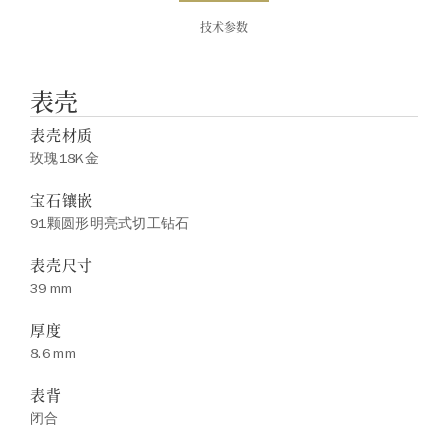
技术参数
表壳
表壳材质
玫瑰18K金
宝石镶嵌
91颗圆形明亮式切工钻石
表壳尺寸
39 mm
厚度
8.6 mm
表背
闭合