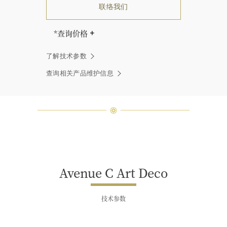
联络我们
*查询价格
海瑞∙温斯顿先生曾经说过：“世间没
了解技术参数
有两颗相同的钻石。” 海瑞温斯顿的
每一件高级珠宝作品也是如此：每个
查询相关产品维护信息
宝石皆与众不同而采用独特镶嵌方
式，重量和宝石的等级亦不尽相同。
如有疑问，敬请咨询客户服务。
Avenue C Art Deco
技术参数