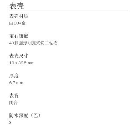
表壳
表壳材质
白18K金
宝石镶嵌
43颗圆形明亮式切工钻石
表壳尺寸
19 x 39.5 mm
厚度
6.7 mm
表背
闭合
防水深度（巴）
3