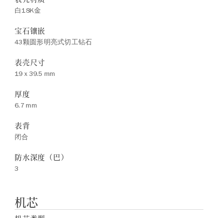
白18K金
宝石镶嵌
43颗圆形明亮式切工钻石
表壳尺寸
19 x 39.5 mm
厚度
6.7 mm
表背
闭合
防水深度（巴）
3
机芯