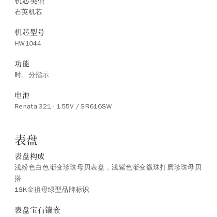
机芯类型
石英机芯
机芯型号
HW1044
功能
时、分指示
电池
Renata 321 - 1.55V / SR616SW
表盘
表盘构成
浅粉色白色渐变珍珠母贝表盘，浅紫色渐变微珠打磨珍珠母贝
搭
18K金祖母绿型品牌标识
表盘宝石镶嵌