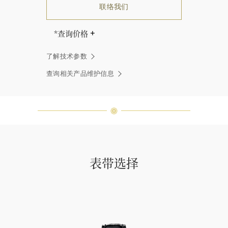
联络我们
*查询价格
海瑞∙温斯顿先生曾经说过：“世间没
了解技术参数
有两颗相同的钻石。” 海瑞温斯顿的
每一件高级珠宝作品也是如此：每个
查询相关产品维护信息
宝石皆与众不同而采用独特镶嵌方
式，重量和宝石的等级亦不尽相同。
如有疑问，敬请咨询客户服务。
表带选择