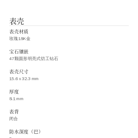
表壳
表壳材质
玫瑰18K金
宝石镶嵌
47颗圆形明亮式切工钻石
表壳尺寸
15.6 x 32.3 mm
厚度
8.1 mm
表背
闭合
防水深度（巴）