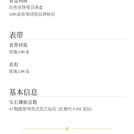
表盘构成
白色珍珠母贝表盘
18K金祖母绿型品牌标识
表带
表带材质
玫瑰18K金
表扣
玫瑰18K金
基本信息
宝石镶嵌总数
47颗圆形明亮式切工钻石 (总重约 0.69 克拉)