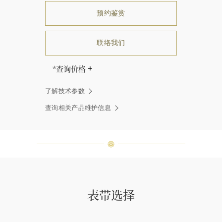
预约鉴赏
联络我们
*查询价格
海瑞∙温斯顿先生曾经说过：“世间没
了解技术参数
有两颗相同的钻石。” 海瑞温斯顿的
每一件高级珠宝作品也是如此：每个
查询相关产品维护信息
宝石皆与众不同而采用独特镶嵌方
式，重量和宝石的等级亦不尽相同。
如有疑问，敬请咨询客户服务。
表带选择