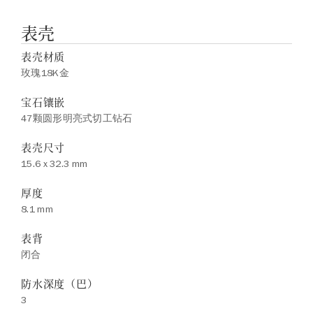
表壳
表壳材质
玫瑰18K金
宝石镶嵌
47颗圆形明亮式切工钻石
表壳尺寸
15.6 x 32.3 mm
厚度
8.1 mm
表背
闭合
防水深度（巴）
3