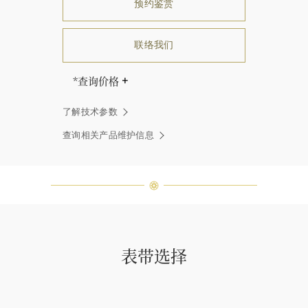
预约鉴赏
联络我们
*查询价格
海瑞∙温斯顿先生曾经说过：“世间没
了解技术参数
有两颗相同的钻石。” 海瑞温斯顿的
每一件高级珠宝作品也是如此：每个
查询相关产品维护信息
宝石皆与众不同而采用独特镶嵌方
式，重量和宝石的等级亦不尽相同。
如有疑问，敬请咨询客户服务。
表带选择