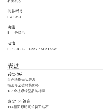
石英机芯
机芯型号
HW1053
功能
时、分指示
电池
Renata 317 - 1.55V / SR516SW
表盘
表盘构成
白色珍珠母贝表盘
椭圆形全镶钻装饰搭
18K金祖母绿型品牌标识
表盘宝石镶嵌
114颗圆形明亮式切工钻石