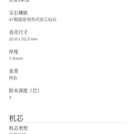
玫瑰18K金
宝石镶嵌
47颗圆形明亮式切工钻石
表壳尺寸
15.6 x 32.3 mm
厚度
7.8 mm
表背
闭合
防水深度（巴）
3
机芯
机芯类型