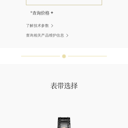
*查询价格
海瑞∙温斯顿先生曾经说过：“世间没
了解技术参数
有两颗相同的钻石。” 海瑞温斯顿的
每一件高级珠宝作品也是如此：每个
查询相关产品维护信息
宝石皆与众不同而采用独特镶嵌方
式，重量和宝石的等级亦不尽相同。
如有疑问，敬请咨询客户服务。
表带选择