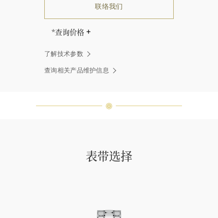
联络我们
*查询价格
海瑞∙温斯顿先生曾经说过：“世间没
了解技术参数
有两颗相同的钻石。” 海瑞温斯顿的
每一件高级珠宝作品也是如此：每个
查询相关产品维护信息
宝石皆与众不同而采用独特镶嵌方
式，重量和宝石的等级亦不尽相同。
如有疑问，敬请咨询客户服务。
表带选择