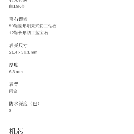
白18K金
宝石镶嵌
50颗圆形明亮式切工钻石
12颗长形切工蓝宝石
表壳尺寸
21.4 x 36.1 mm
厚度
6.3 mm
表背
闭合
防水深度（巴）
3
机芯