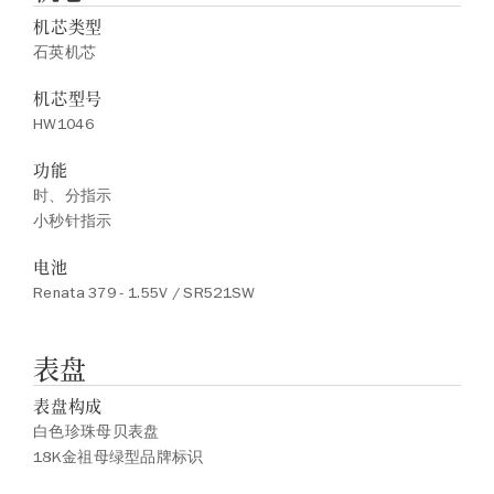
机芯类型
石英机芯
机芯型号
HW1046
功能
时、分指示
小秒针指示
电池
Renata 379 - 1.55V / SR521SW
表盘
表盘构成
白色珍珠母贝表盘
18K金祖母绿型品牌标识