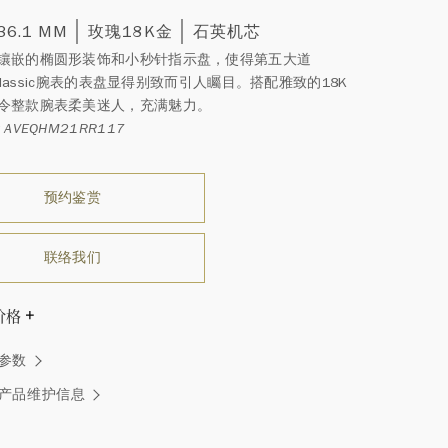
 36.1 MM
玫瑰18K金
石英机芯
镶嵌的椭圆形装饰和小秒针指示盘，使得第五大道
e Classic腕表的表盘显得别致而引人矚目。搭配雅致的18K
令整款腕表柔美迷人，充满魅力。
AVEQHM21RR117
预约鉴赏
联络我们
价格
温斯顿先生曾经说过：“世间没有两颗相同的钻石。” 海瑞温斯
参数
一件高级珠宝作品也是如此：每个宝石皆与众不同而采用独
方式，重量和宝石的等级亦不尽相同。如有疑问，敬请咨询
产品维护信息
务。