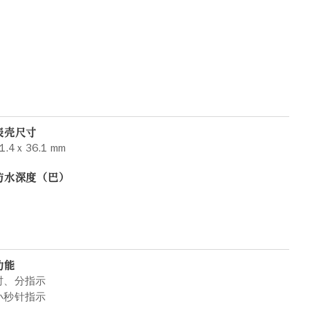
表壳尺寸
1.4 x 36.1 mm
防水深度（巴）
功能
时、分指示
小秒针指示