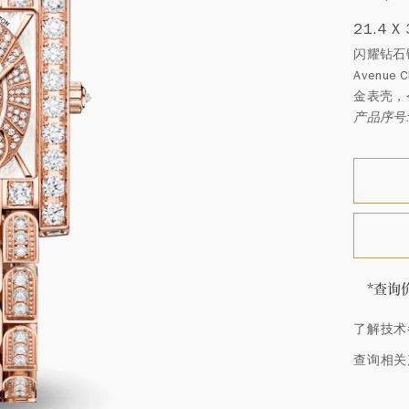
21.4 X
闪耀钻石
Avenu
金表壳，
产品序号: 
*查询
海瑞∙
了解技术
顿的每
特镶嵌
查询相关
客户服