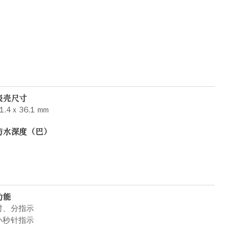
表壳尺寸
1.4 x 36.1 mm
防水深度（巴）
功能
时、分指示
小秒针指示