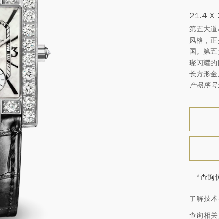
21.4 X
第五大道
风格，正
国。第五大
璨闪耀的
长方形金
产品序号:
*查询
海瑞∙
了解技术
顿的每
特镶嵌
查询相关