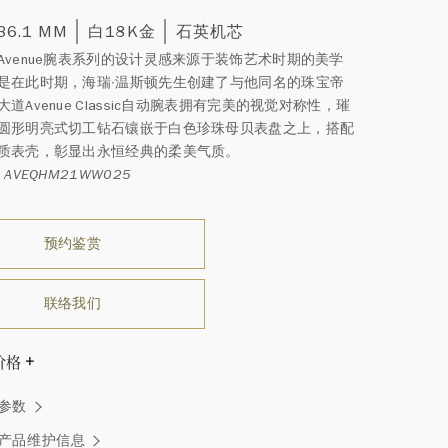
 36.1 MM
白18K金
石英机芯
Avenue腕表系列的设计灵感来源于装饰艺术时期的美学
是在此时期，海瑞∙温斯顿先生创建了与他同名的珠宝帝
道Avenue Classic自动腕表拥有完美的视觉对称性，璀
圆形明亮式切工钻石镶嵌于白色珍珠母贝表盘之上，搭配
质表壳，彰显出永恒经典的柔美气质。
 AVEQHM21WW025
预约鉴赏
联络我们
价格
温斯顿先生曾经说过：“世间没有两颗相同的钻石。” 海瑞温斯
参数
一件高级珠宝作品也是如此：每个宝石皆与众不同而采用独
方式，重量和宝石的等级亦不尽相同。如有疑问，敬请咨询
产品维护信息