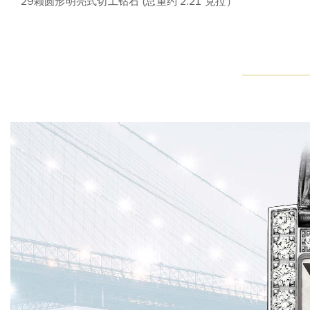
29颗圆形明亮式切工钻石 (总重约 2.21 克拉）