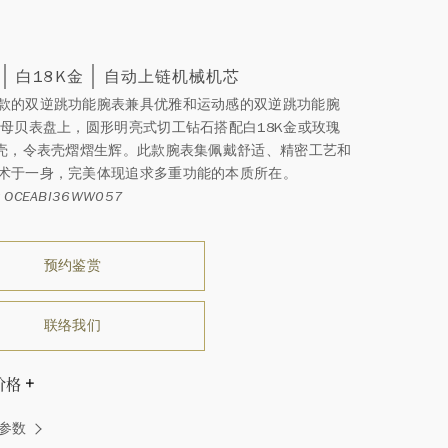
0
白18K金
自动上链机械机芯
款的双逆跳功能腕表兼具优雅和运动感的双逆跳功能腕
珠母贝表盘上，圆形明亮式切工钻石搭配白18K金或玫瑰
表壳，令表壳熠熠生辉。此款腕表集佩戴舒适、精密工艺和
术于一身，完美体现追求多重功能的本质所在。
OCEABI36WW057
预约鉴赏
联络我们
价格
温斯顿先生曾经说过：“世间没有两颗相同的钻石。” 海瑞温斯
参数
一件高级珠宝作品也是如此：每个宝石皆与众不同而采用独