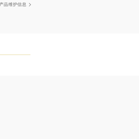
方式，重量和宝石的等级亦不尽相同。如有疑问，敬请咨询
产品维护信息
务。