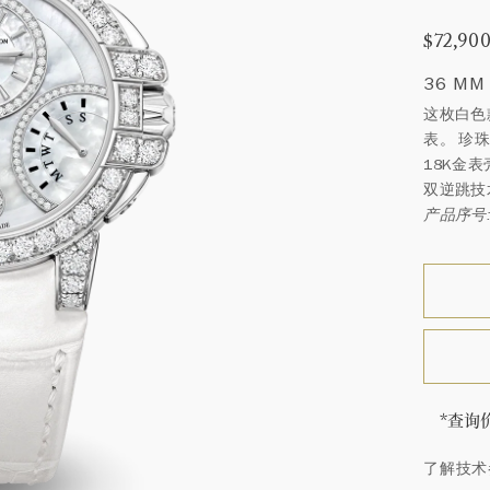
$72,90
36 MM
这枚白色
表。 珍
18K金
双逆跳技
产品序号: 
*查询
海瑞∙
了解技术
顿的每