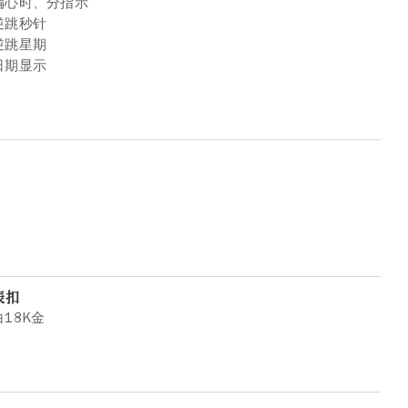
偏心时、分指示
逆跳秒针
逆跳星期
日期显示
表扣
白18K金