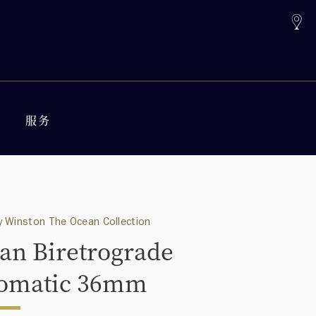
服务
 Winston The Ocean Collection
an Biretrograde
omatic 36mm