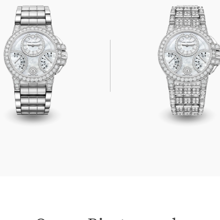
retrograde Automatic 36mm
Ocean Biretrograde Autom