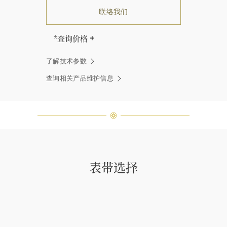
联络我们
*查询价格
海瑞∙温斯顿先生曾经说过：“世间没
了解技术参数
有两颗相同的钻石。” 海瑞温斯顿的
每一件高级珠宝作品也是如此：每个
查询相关产品维护信息
宝石皆与众不同而采用独特镶嵌方
式，重量和宝石的等级亦不尽相同。
如有疑问，敬请咨询客户服务。
表带选择