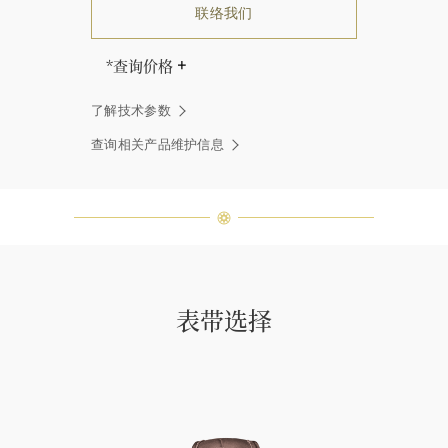
联络我们
*查询价格
海瑞∙温斯顿先生曾经说过：“世间没
了解技术参数
有两颗相同的钻石。” 海瑞温斯顿的
每一件高级珠宝作品也是如此：每个
查询相关产品维护信息
宝石皆与众不同而采用独特镶嵌方
式，重量和宝石的等级亦不尽相同。
如有疑问，敬请咨询客户服务。
表带选择