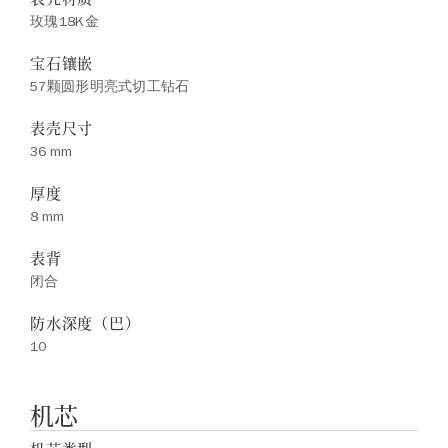
玫瑰18K金
宝石镶嵌
57颗圆形明亮式切工钻石
表壳尺寸
36 mm
厚度
8 mm
表背
闭合
防水深度（巴）
10
机芯