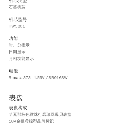
机芯类型
石英机芯
机芯型号
HW5201
功能
时、分指示
日期显示
月相功能显示
电池
Renata 373 - 1.55V / SR916SW
表盘
表盘构成
哈瓦那棕色微珠打磨珍珠母贝表盘
18K金祖母绿型品牌标识