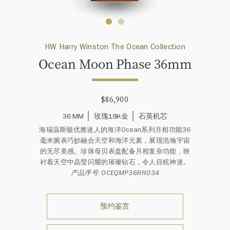
HW Harry Winston The Ocean Collection
Ocean Moon Phase 36mm
$86,900
36 MM
玫瑰18K金
石英机芯
海瑞温斯顿优雅迷人的海洋Ocean系列月相功能36
毫米腕表巧妙融合天空和海洋元素，展现浩瀚宇宙
的无尽美感。珍珠母贝表盘配备月相复杂功能，映
衬着天空中晶莹闪耀的璀璨钻石，令人目眩神迷。
产品序号: OCEQMP36RR034
预约鉴赏