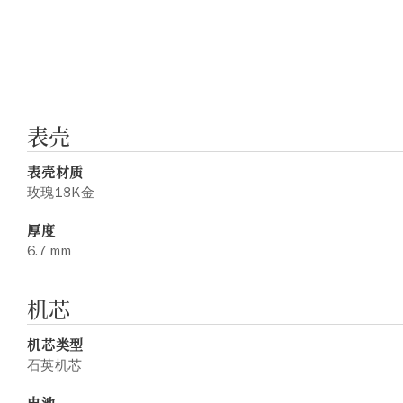
表壳
表壳材质
玫瑰18K金
厚度
6.7 mm
机芯
机芯类型
石英机芯
电池