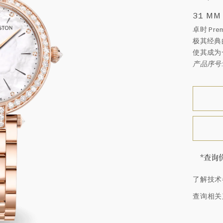
31 MM
卓时 Pr
极其经典
使其成为
产品序号: 
*查询
海瑞∙
了解技术
顿的每
特镶嵌
查询相关
客户服