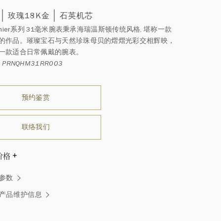
玫瑰18K金
石英机芯
emier系列 31毫米腕表秉承海瑞温斯顿传统风格, 堪称一款
的作品。璀璨宝石与天然珍珠母贝的熠熠光彩交相辉映，
一款适合日常佩戴的腕表。
PRNQHM31RR003
预约鉴赏
联络我们
价格
温斯顿先生曾经说过：“世间没有两颗相同的钻石。” 海瑞温斯
参数
一件高级珠宝作品也是如此：每个宝石皆与众不同而采用独
方式，重量和宝石的等级亦不尽相同。如有疑问，敬请咨询
产品维护信息
务。