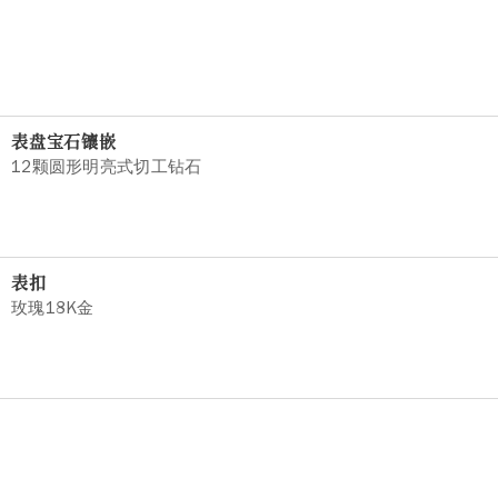
表盘宝石镶嵌
12颗圆形明亮式切工钻石
表扣
玫瑰18K金