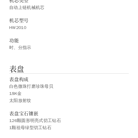
机芯类型
自动上链机械机芯
机芯型号
HW2010
功能
时、分指示
表盘
表盘构成
白色微珠打磨珍珠母贝
18K金
太阳放射纹
表盘宝石镶嵌
126颗圆形明亮式切工钻石
1颗祖母绿型切工钻石