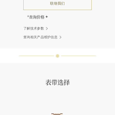
联络我们
*查询价格
海瑞∙温斯顿先生曾经说过：“世间没
了解技术参数
有两颗相同的钻石。” 海瑞温斯顿的
每一件高级珠宝作品也是如此：每个
查询相关产品维护信息
宝石皆与众不同而采用独特镶嵌方
式，重量和宝石的等级亦不尽相同。
如有疑问，敬请咨询客户服务。
表带选择