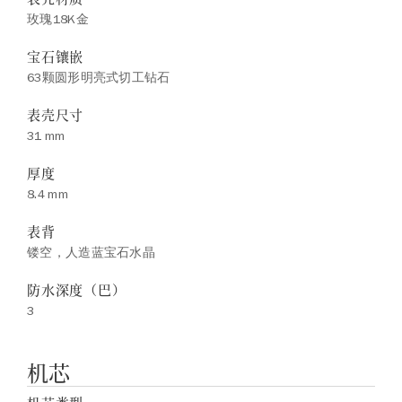
玫瑰18K金
宝石镶嵌
63颗圆形明亮式切工钻石
表壳尺寸
31 mm
厚度
8.4 mm
表背
镂空，人造蓝宝石水晶
防水深度（巴）
3
机芯