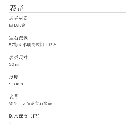
表壳
表壳材质
白18K金
宝石镶嵌
57颗圆形明亮式切工钻石
表壳尺寸
36 mm
厚度
9.3 mm
表背
镂空，人造蓝宝石水晶
防水深度（巴）
3