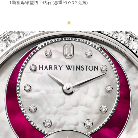
1颗祖母绿型切工钻石 (总重约 0.02 克拉)