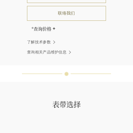
联络我们
*查询价格
海瑞∙温斯顿先生曾经说过：“世间没
了解技术参数
有两颗相同的钻石。” 海瑞温斯顿的
每一件高级珠宝作品也是如此：每个
查询相关产品维护信息
宝石皆与众不同而采用独特镶嵌方
式，重量和宝石的等级亦不尽相同。
如有疑问，敬请咨询客户服务。
表带选择