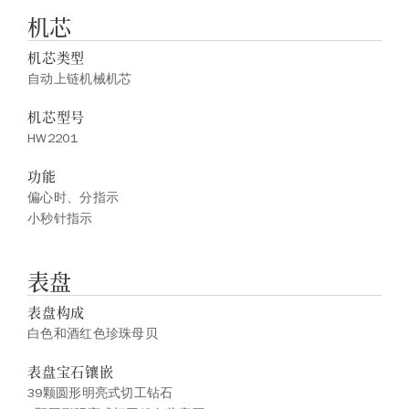
机芯
机芯类型
自动上链机械机芯
机芯型号
HW2201
功能
偏心时、分指示
小秒针指示
表盘
表盘构成
白色和酒红色珍珠母贝
表盘宝石镶嵌
39颗圆形明亮式切工钻石