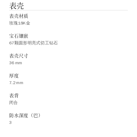
表壳
表壳材质
玫瑰18K金
宝石镶嵌
67颗圆形明亮式切工钻石
表壳尺寸
36 mm
厚度
7.2 mm
表背
闭合
防水深度（巴）
3