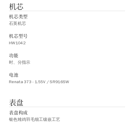
机芯
机芯类型
石英机芯
机芯型号
HW1042
功能
时、分指示
电池
Renata 373 - 1.55V / SR916SW
表盘
表盘构成
银色雉鸡羽毛细工镶嵌工艺