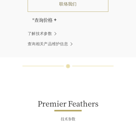
联络我们
*查询价格
海瑞∙温斯顿先生曾经说过：“世间没
了解技术参数
有两颗相同的钻石。” 海瑞温斯顿的
每一件高级珠宝作品也是如此：每个
查询相关产品维护信息
宝石皆与众不同而采用独特镶嵌方
式，重量和宝石的等级亦不尽相同。
如有疑问，敬请咨询客户服务。
Premier Feathers
技术参数