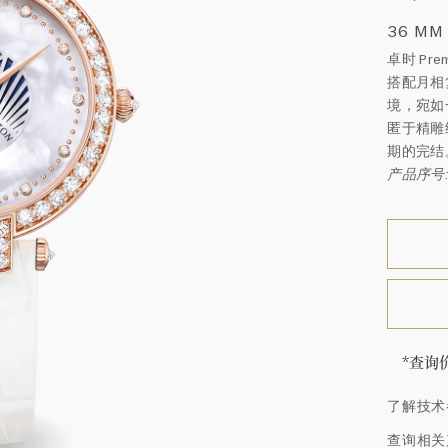
36 MM
卓时 P
搭配月相
境，宛如
匿于精雕
期的完结
产品序号: 
*查询
海瑞∙
了解技术
顿的每
特镶嵌
查询相关