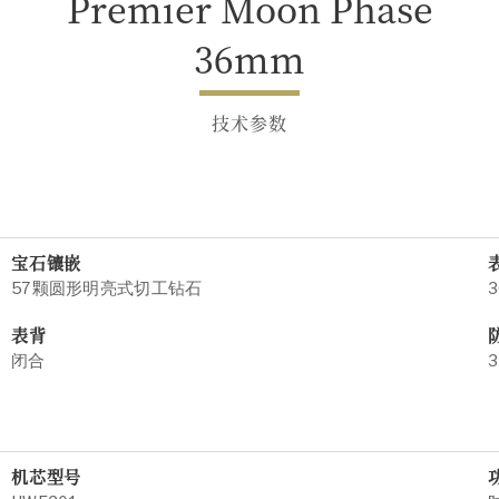
Premier Moon Phase
36mm
技术参数
宝石镶嵌
57颗圆形明亮式切工钻石
3
表背
闭合
3
机芯型号