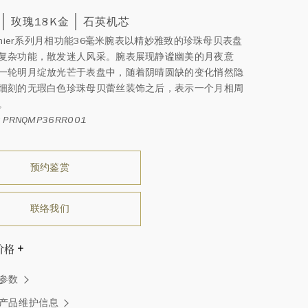
玫瑰18K金
石英机芯
remier系列月相功能36毫米腕表以精妙雅致的珍珠母贝表盘
复杂功能，散发迷人风采。腕表展现静谧幽美的月夜意
一轮明月绽放光芒于表盘中，随着阴晴圆缺的变化悄然隐
细刻的无瑕白色珍珠母贝蕾丝装饰之后，表示一个月相周
。
PRNQMP36RR001
预约鉴赏
联络我们
价格
温斯顿先生曾经说过：“世间没有两颗相同的钻石。” 海瑞温斯
参数
一件高级珠宝作品也是如此：每个宝石皆与众不同而采用独
方式，重量和宝石的等级亦不尽相同。如有疑问，敬请咨询
产品维护信息