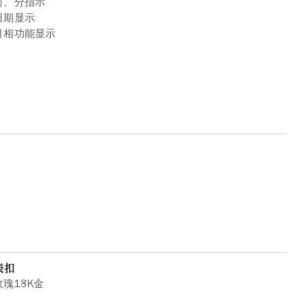
时、分指示
日期显示
月相功能显示
表扣
玫瑰18K金