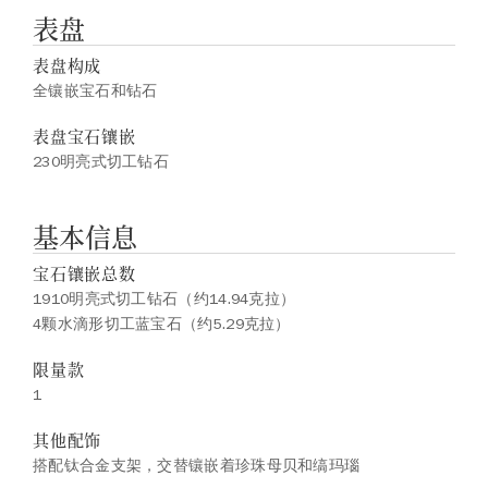
表盘
表盘构成
全镶嵌宝石和钻石
表盘宝石镶嵌
230明亮式切工钻石
基本信息
宝石镶嵌总数
1910明亮式切工钻石（约14.94克拉）
4颗水滴形切工蓝宝石（约5.29克拉）
限量款
1
其他配饰
搭配钛合金支架，交替镶嵌着珍珠母贝和缟玛瑙