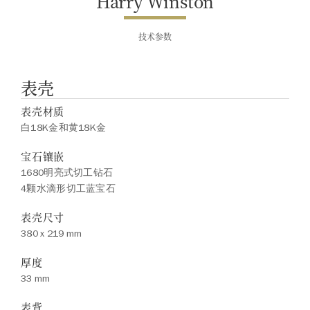
Harry Winston
技术参数
表壳
表壳材质
白18K金和黄18K金
宝石镶嵌
1680明亮式切工钻石
4颗水滴形切工蓝宝石
表壳尺寸
380 x 219 mm
厚度
33 mm
表背