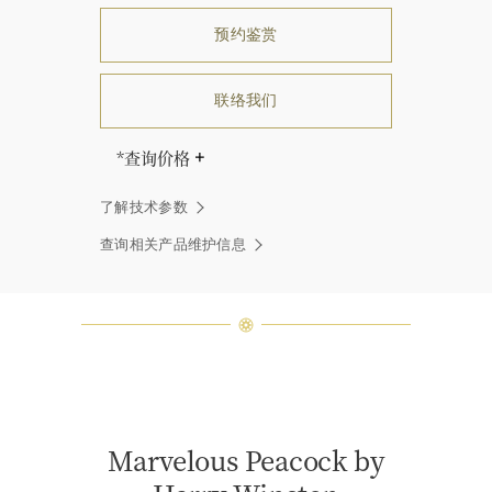
预约鉴赏
联络我们
*查询价格
海瑞∙温斯顿先生曾经说过：“世间没
了解技术参数
有两颗相同的钻石。” 海瑞温斯顿的
每一件高级珠宝作品也是如此：每个
查询相关产品维护信息
宝石皆与众不同而采用独特镶嵌方
式，重量和宝石的等级亦不尽相同。
如有疑问，敬请咨询客户服务。
Marvelous Peacock by