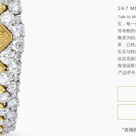
24.7 
Talk t
宝，每一
传奇般的
腕表为铂
章，已然
宝石与精
这款高级珠
海瑞温斯
产品序号: 
*查询