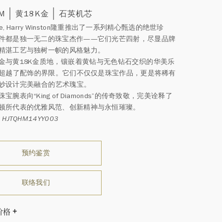
MM
黄18K金
石英机芯
o Me, Harry Winston隆重推出了一系列精心甄选的绝世珍
件都是独一无二的珠宝杰作——它们光芒四射，尽显品牌
精湛工艺与独树一帜的风格魅力。
金与黄18K金质地，镶⁠嵌⁠着黄钻与无色钻石交⁠织⁠的华美乐
超⁠越⁠了配饰的界限。它们不仅仅是珠宝作品，更是将稀有
妙设计完美融⁠合⁠的艺术瑰宝。
宝腕表向“King of Diamonds”的传奇致敬，完美诠释了
顿所代表的优雅风范、创新精神与永恒璀璨。
HJTQHM14YY003
预约鉴赏
联络我们
价格