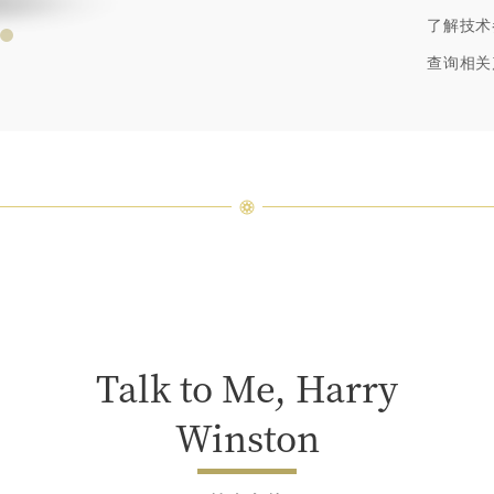
海瑞∙
了解技术
顿的每
特镶嵌
查询相关
客户服
Talk to Me, Harry
Winston