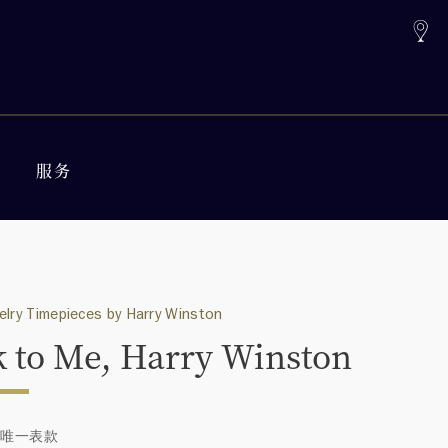
服务
elry Timepieces by Harry Winston
k to Me, Harry Winston
 唯一表款