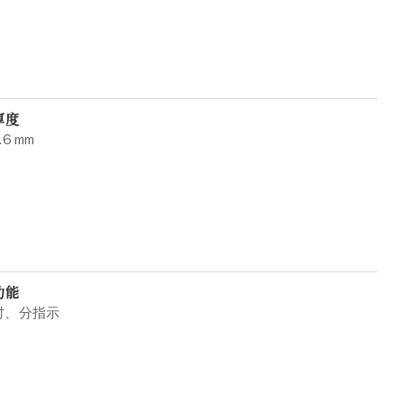
厚度
.6 mm
功能
时、分指示