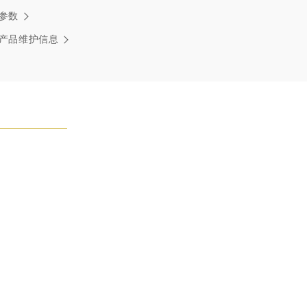
温斯顿先生曾经说过：“世间没有两颗相同的钻石。” 海瑞温斯
参数
一件高级珠宝作品也是如此：每个宝石皆与众不同而采用独
方式，重量和宝石的等级亦不尽相同。如有疑问，敬请咨询
产品维护信息
务。