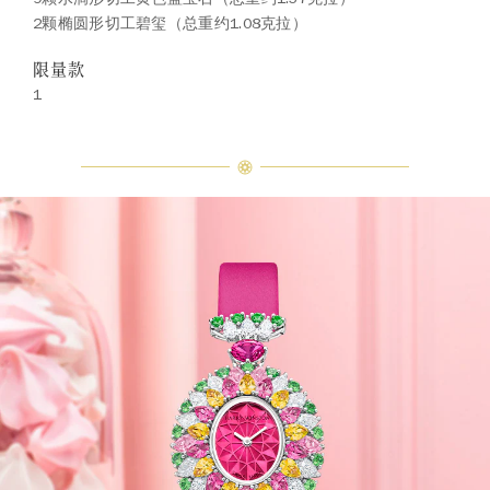
2颗椭圆形切工碧玺（总重约1.08克拉）
限量款
1