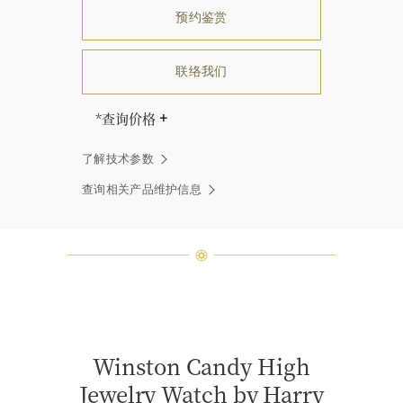
预约鉴赏
联络我们
*查询价格
海瑞∙温斯顿先生曾经说过：“世间没
了解技术参数
有两颗相同的钻石。” 海瑞温斯顿的
每一件高级珠宝作品也是如此：每个
查询相关产品维护信息
宝石皆与众不同而采用独特镶嵌方
式，重量和宝石的等级亦不尽相同。
如有疑问，敬请咨询客户服务。
Winston Candy High
Jewelry Watch by Harry