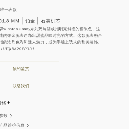
 唯一表款
 31.8 MM
铂金
石英机芯
Winston Candy系列鸡尾酒戒指明亮鲜艳的糖果色，这
造的铂金腕表诠释出甜蜜品味时光的方式。这款腕表融合
指的浓烈色彩和迷人魅力，成为手腕上诱人的甜美装饰。
HJTQHM29PP031
预约鉴赏
联络我们
价格
温斯顿先生曾经说过：“世间没有两颗相同的钻石。” 海瑞温斯
参数
一件高级珠宝作品也是如此：每个宝石皆与众不同而采用独
方式，重量和宝石的等级亦不尽相同。如有疑问，敬请咨询
产品维护信息
务。