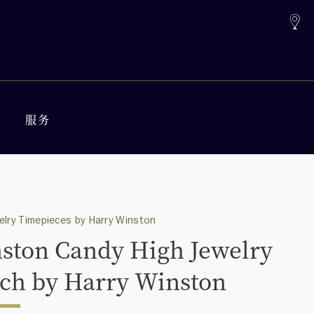
服务
elry Timepieces by Harry Winston
ston Candy High Jewelry
ch by Harry Winston