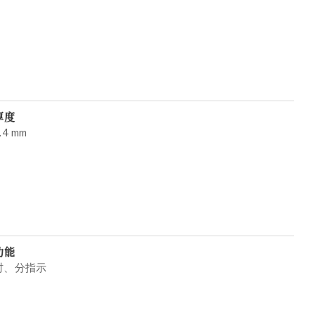
厚度
.4 mm
功能
时、分指示