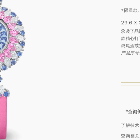
*限量款:
29.6 X
承袭了品牌
款精心打
鸡尾酒戒
产品序号: 
*查询
海瑞∙
了解技术
顿的每
特镶嵌
查询相关
客户服