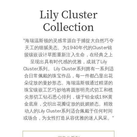
Lily Cluster
Collection
"海瑞温斯顿的灵感常源自于捕捉大自然巧夺
天工的细腻美态。为1940年代的Cluster锦
簇镶嵌设计草图重新注入生命，在经典之上
呈现出具有时代感的优雅，成就了Lily
Cluster系列。 Lily Cluster系列拥有一系列适
合日常佩戴的珠宝作品，每一件都凸显出花
朵绽放的曼妙形态。海瑞温斯顿通过精湛的
珠宝镶嵌工艺巧妙地将圆形明亮式切工和榄
尖形切工钻石悉心排列，镶于铂金或18K黄
金底座，交织出花瓣绽放的妩媚娇态。精致
动人的Lily Cluster系列适合佩戴于任何时间
或场合，为女性打造从容优雅的迷人风采。"