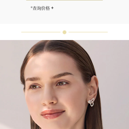
*查询价格
海瑞∙温斯顿先生曾经说过：“世间没
有两颗相同的钻石。” 海瑞温斯顿的
每一件高级珠宝作品也是如此：每个
宝石皆与众不同而采用独特镶嵌方
式，重量和宝石的等级亦不尽相同。
如有疑问，敬请咨询客户服务。