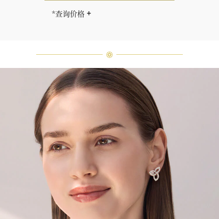
*查询价格
海瑞∙温斯顿先生曾经说过：“世间没
有两颗相同的钻石。” 海瑞温斯顿的
每一件高级珠宝作品也是如此：每个
宝石皆与众不同而采用独特镶嵌方
式，重量和宝石的等级亦不尽相同。
如有疑问，敬请咨询客户服务。