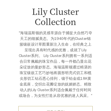
Lily Cluster
Collection
"海瑞温斯顿的灵感常源自于捕捉大自然巧夺
天工的细腻美态。为1940年代的Cluster锦
簇镶嵌设计草图重新注入生命，在经典之上
呈现出具有时代感的优雅，成就了Lily
Cluster系列。 Lily Cluster系列拥有一系列适
合日常佩戴的珠宝作品，每一件都凸显出花
朵绽放的曼妙形态。海瑞温斯顿通过精湛的
珠宝镶嵌工艺巧妙地将圆形明亮式切工和榄
尖形切工钻石悉心排列，镶于铂金或18K黄
金底座，交织出花瓣绽放的妩媚娇态。精致
动人的Lily Cluster系列适合佩戴于任何时间
或场合，为女性打造从容优雅的迷人风采。"