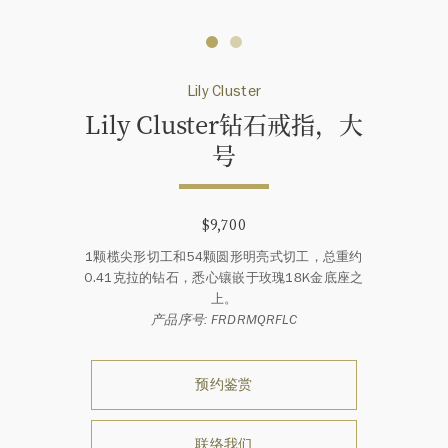
Lily Cluster
Lily Cluster钻石戒指，大
号
$9,700
1颗榄尖形切工和54颗圆形明亮式切工，总重约
0.41克拉的钻石，悉心镶嵌于玫瑰18K金底座之
上。
产品序号: FRDRMQRFLC
预约鉴赏
联络我们