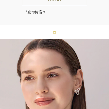
*查询价格
海瑞∙温斯顿先生曾经说过：“世间没
有两颗相同的钻石。” 海瑞温斯顿的
每一件高级珠宝作品也是如此：每个
宝石皆与众不同而采用独特镶嵌方
式，重量和宝石的等级亦不尽相同。
如有疑问，敬请咨询客户服务。