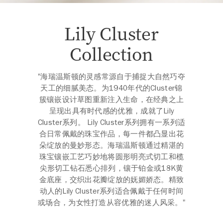
Lily Cluster
Collection
"海瑞温斯顿的灵感常源自于捕捉大自然巧夺
天工的细腻美态。为1940年代的Cluster锦
簇镶嵌设计草图重新注入生命，在经典之上
呈现出具有时代感的优雅，成就了Lily
Cluster系列。 Lily Cluster系列拥有一系列适
合日常佩戴的珠宝作品，每一件都凸显出花
朵绽放的曼妙形态。海瑞温斯顿通过精湛的
珠宝镶嵌工艺巧妙地将圆形明亮式切工和榄
尖形切工钻石悉心排列，镶于铂金或18K黄
金底座，交织出花瓣绽放的妩媚娇态。精致
动人的Lily Cluster系列适合佩戴于任何时间
或场合，为女性打造从容优雅的迷人风采。"