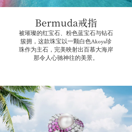
Bermuda戒指
被璀璨的红宝石、粉色蓝宝石与钻石
簇拥，这款珠宝以一颗白色Akoya珍
珠作为主石，完美映射出百慕大海岸
那令人心驰神往的美⁠景。