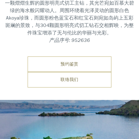
一颗熠熠生⁠辉的圆形明亮式切工主钻，其光芒宛如百慕大碧
绿的海水般闪耀动人。周围环绕着光泽灵动的圆形白色
Akoya珍珠，而圆形粉色蓝宝石和红宝石则宛如岛屿上五彩
斑斓的景致，与304颗圆形明亮式切工钻石交相辉映，为整
件珠宝增添了无与伦比的华丽与光⁠彩。
产品序号: 952636
预约鉴赏
联络我们