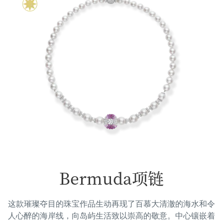
Bermuda项链
这款璀璨夺目的珠宝作品生动再现了百慕大清澈的海水和令
人心⁠醉⁠的海岸线，向岛屿生活致以崇高的敬意。中心镶嵌着