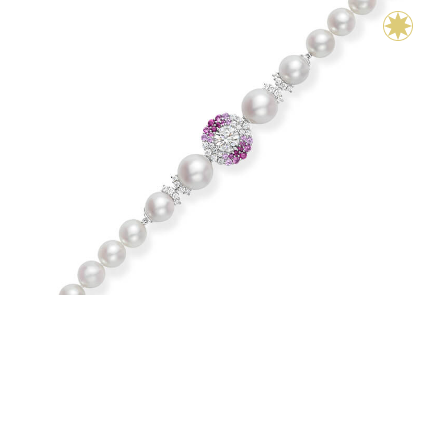
Majestic Escapes Bermuda Necklace