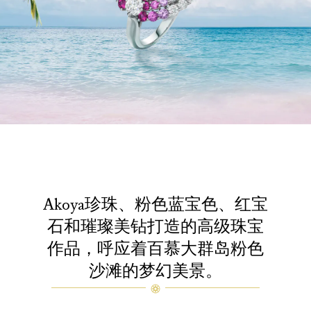
Akoya珍珠、粉色蓝宝色、红宝
石和璀璨美钻打造的高级珠宝
作品，呼⁠应⁠着百慕大群岛粉色
沙滩的梦幻美景。