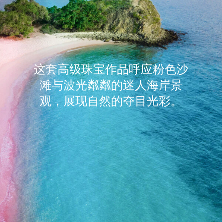
这套高级珠宝作品呼应粉色沙
滩与波光粼粼的迷人海岸景
观，展现自⁠然⁠的夺目光彩。