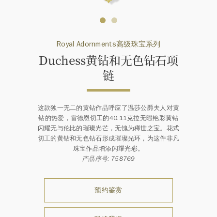
Royal Adornments高级珠宝系列
Duchess黄钻和无色钻石项
链
这款独一无二的黄钻作品呼应了温莎公爵夫人对黄
钻的热爱，雷德恩切工的40.11克拉无暇艳彩黄钻
闪耀无与伦比的璀璨光芒，无愧为稀世之宝。花式
切工的黄钻和无色钻石形成璀璨光环，为这件非凡
珠宝作品增添闪耀光彩。
产品序号: 758769
预约鉴赏