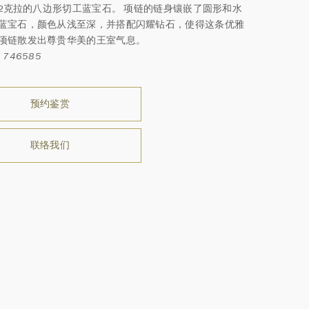
.02克拉的八边形切工蓝宝石。 项链的链身镶嵌了圆形和水
蓝宝石，颜色从浅至深，并搭配闪耀钻石，使得这条优雅
项链散发出尊贵华美的王室气息。
746585
预约鉴赏
联络我们