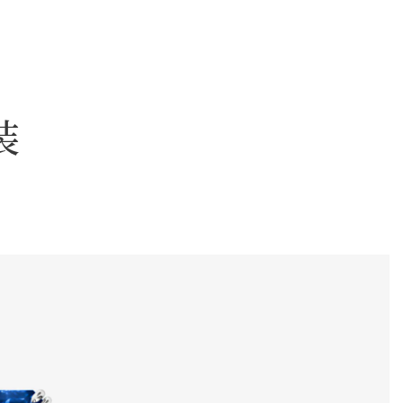
nts系列的配套耳环。特写镜头展示一颗令人一见倾心的25.02克
装