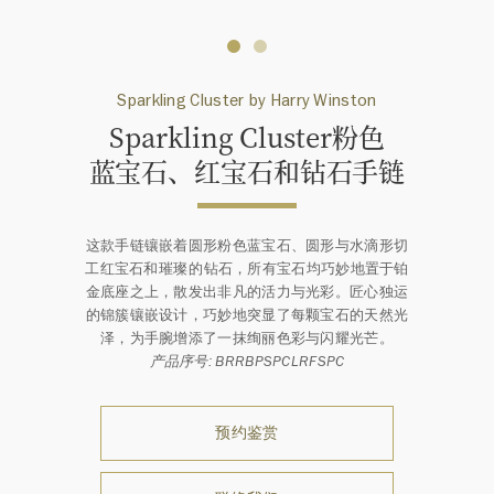
Sparkling Cluster by Harry Winston
Sparkling Cluster粉色
蓝⁠宝⁠石、红宝石和钻石手链
这款手链镶嵌着圆形粉色蓝宝石、圆形与水滴形切
工红宝石和璀⁠璨⁠的⁠钻石，所有宝石均巧妙地置于铂
金底座之上，散发出非凡的活力与光彩。匠心独运
的锦簇镶嵌设计，巧妙地突显了每颗宝石的天然光
泽，为手腕增添了一抹绚丽色彩与闪耀光芒。
产品序号: BRRBPSPCLRFSPC
预约鉴赏