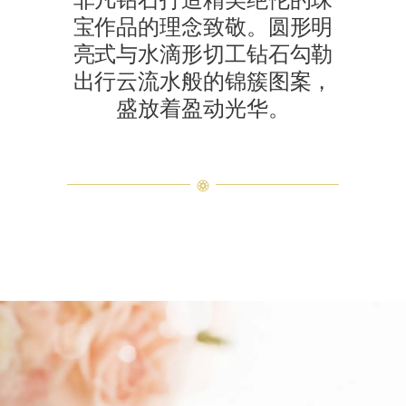
非凡钻石打造精美绝伦的珠
宝作品的理念致敬。圆形明
亮式与水滴形切工钻石勾勒
出行云流水般的锦簇图案，
盛放着盈动光华。