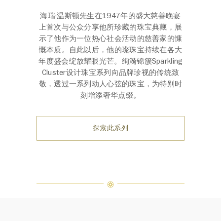
海瑞·温斯顿先生在1947年的盛大慈善晚宴
上首次与公众分享他所珍藏的珠宝典藏，展
示了他作为一位热心社会活动的慈善家的慷
慨本质。自此以后，他的璨珠宝持续在各大
年度盛会绽放耀眼光芒。绚漪锦簇Sparkling
Cluster设计珠宝系列向品牌珍视的传统致
敬，透过一系列动人心弦的珠宝，为特别时
刻增添奢华点缀。
探索此系列