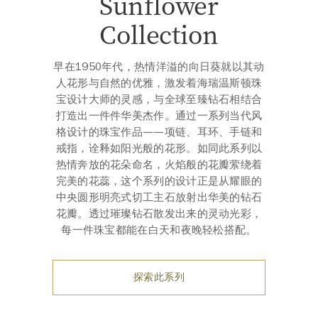
Sunflower
Collection
早在1950年代，热情洋溢的向日葵就以其动
人花形与自然的优雅，激发着海瑞温斯顿珠
宝设计大师的灵感，与全球至臻钻石相结合
打造出一件件华美杰作。通过一系列当代风
格设计的珠宝作品——项链、耳环、手链和
戒指，诠释如阳光般的花形。如同此系列以
热情奔放的花朵命名，火焰般的花瓣萦绕着
完美的花蕊，这个系列的设计正是从耀眼的
中央圆形明亮式切工主石放射出华美的钻石
花瓣。透过璀璨钻石散发出来的灵动光彩，
每一件珠宝都能在白天和夜晚轻松搭配。
探索此系列