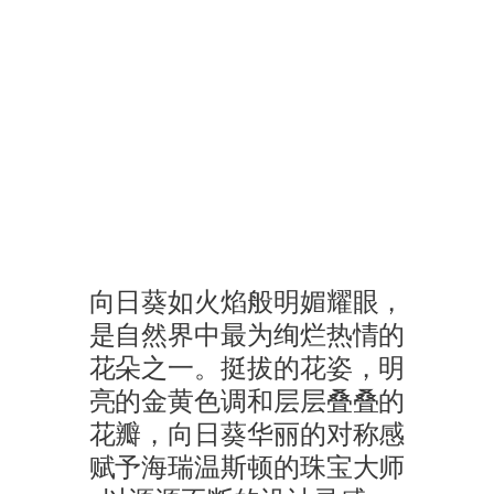
海瑞温斯顿Sunflower系列
一位佩戴Sunflower系列作品的模特，漫步于绿树成荫的小径上
向日葵如火焰般明媚耀眼，
是自然界中最为绚烂热情的
花朵之一。挺拔的花姿，明
亮的金黄色调和层层叠叠的
花瓣，向日葵华丽的对称感
赋予海瑞温斯顿的珠宝大师