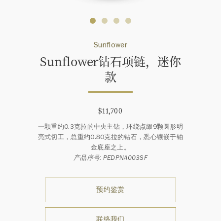
Sunflower
Sunflower钻石项链，迷你
款
$11,700
一颗重约0.3克拉的中央主钻，环绕点缀9颗圆形明
亮式切工，总重约0.80克拉的钻石，悉心镶嵌于铂
金底座之上。
产品序号: PEDPNA003SF
预约鉴赏
联络我们