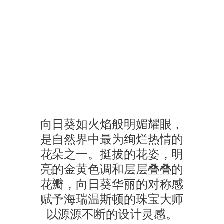
海瑞温斯顿Sunflower系列
一位佩戴Sunflower系列作品的模特，漫步于绿树成荫的小径上
向日葵如火焰般明媚耀眼，
是自然界中最为绚烂热情的
花朵之一。挺拔的花姿，明
亮的金黄色调和层层叠叠的
花瓣，向日葵华丽的对称感
赋予海瑞温斯顿的珠宝大师
以源源不断的设计灵感。