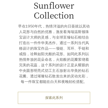
Sunflower
Collection
早在1950年代，热情洋溢的向日葵就以其动
人花形与自然的优雅，激发着海瑞温斯顿珠
宝设计大师的灵感，与全球至臻钻石相结合
打造出一件件华美杰作。通过一系列当代风
格设计的珠宝作品——项链、耳环、手链和
戒指，诠释如阳光般的花形。如同此系列以
热情奔放的花朵命名，火焰般的花瓣萦绕着
完美的花蕊，这个系列的设计正是从耀眼的
中央圆形明亮式切工主石放射出华美的钻石
花瓣。透过璀璨钻石散发出来的灵动光彩，
每一件珠宝都能在白天和夜晚轻松搭配。
探索此系列